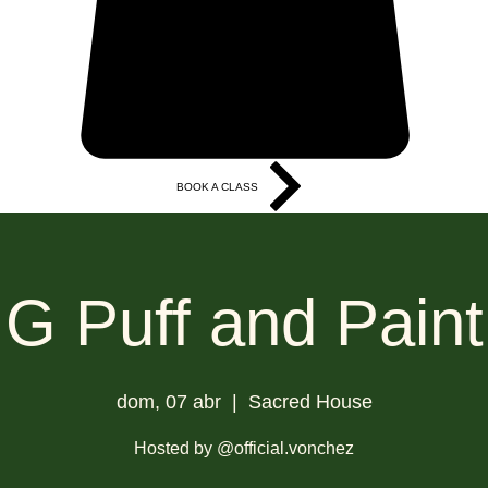
BOOK A CLASS
More
G Puff and Paint
dom, 07 abr
  |  
Sacred House
Hosted by @official.vonchez