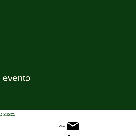
e evento
D 21223
E -Mail