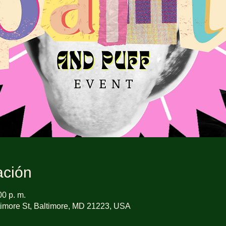
ación
00 p. m.
imore St, Baltimore, MD 21223, USA