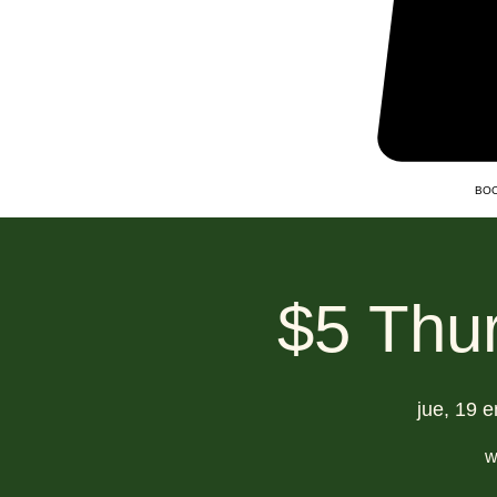
BOO
$5 Thu
jue, 19 
w