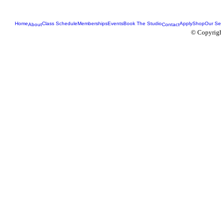
Home
Class Schedule
Memberships
Events
Book The Studio
Apply
Shop
Our Se
About
Contact
© Copyrigh