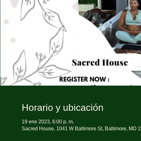
Horario y ubicación
19 ene 2023, 6:00 p. m.
Sacred House, 1041 W Baltimore St, Baltimore, MD 