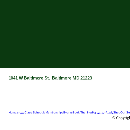
1041 W Baltimore St. Baltimore MD 21223
Home
Class Schedule
Memberships
Events
Book The Studio
Apply
Shop
Our Se
About
Contact
© Copyrigh